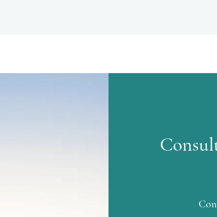
Consult
Cons