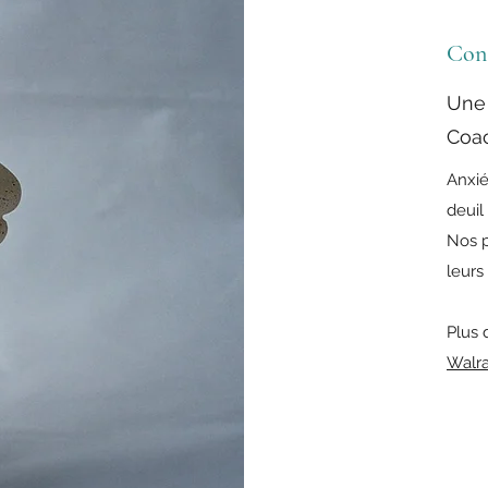
Cons
Une 
Coa
Anxié
deuil 
Nos p
leurs
Plus 
Walra