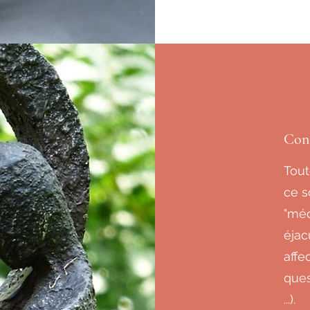
Cons
Tout
ce s
"méc
éjac
affec
ques
...).