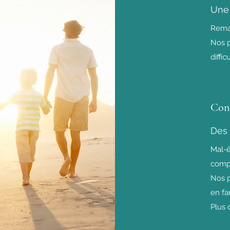
Une 
Reman
Nos p
diffi
Cons
Des 
Mal-êt
compo
Nos p
en fa
Plus 