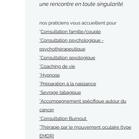
une rencontre en toute singularité
nos praticiens vous accueillent pour
°
Consultation famille/couple
°Consultation psychologique -
psychothérapeutique
°Consultation sexologique
°Coaching de vie
°Hypnose
°Préparation à la naissance
°Sevrage tabagique
°Accompagnement spécifique autour du
cancer
°Consultation Burnout
°Thérapie par le mouvement oculaire (type
EMDR)